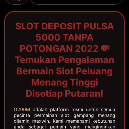
SLOT DEPOSIT PULSA
5000 TANPA
POTONGAN 2022 💸
Temukan Pengalaman
Bermain Slot Peluang
Menang Tinggi
Disetiap Putaran!
G200M
adalah platform resmi untuk semua
pecinta permainan slot gampang menang
dijamin maxwin. Kami memahami kebutuhan
anda sebagai pemain yang menginginkan