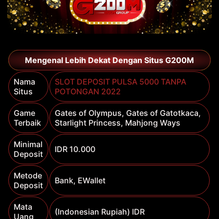
Mengenal Lebih Dekat Dengan Situs G200M
Nama
SLOT DEPOSIT PULSA 5000 TANPA
Situs
POTONGAN 2022
Game
Gates of Olympus, Gates of Gatotkaca,
Terbaik
Starlight Princess, Mahjong Ways
Minimal
IDR 10.000
Deposit
Metode
Bank, EWallet
Deposit
Mata
(Indonesian Rupiah) IDR
Uang