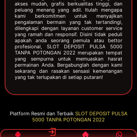
akses mudah, grafis berkualitas tinggi, dan
peluang menang yang adil. Itulah mengapa
kami berkomitmen untuk menyajikan
pengalaman bermain yang tak tertandingi,
dilengkapi dengan layanan customer service
yang ramah dan responsif. Disini tidak peduli
apakah anda seorang pemula atau bettor
profesional, SLOT DEPOSIT PULSA 5000
TANPA POTONGAN 2022 merupakan tempat
yang sempurna untuk memuaskan hasrat
permainan Anda. Bergabunglah dengan kami
sekarang dan rasakan sensasi kemenangan
yang tak terlupakan di setiap putaran!
Platform Resmi dan Terbaik
SLOT DEPOSIT PULSA
5000 TANPA POTONGAN 2022